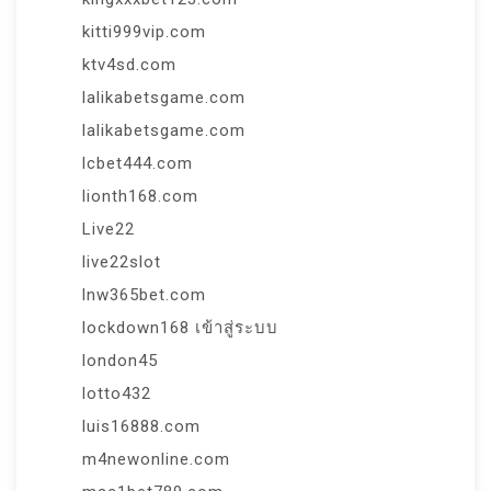
kitti999vip.com
ktv4sd.com
lalikabetsgame.com
lalikabetsgame.com
lcbet444.com
lionth168.com
Live22
live22slot
lnw365bet.com
lockdown168 เข้าสู่ระบบ
london45
lotto432
luis16888.com
m4newonline.com