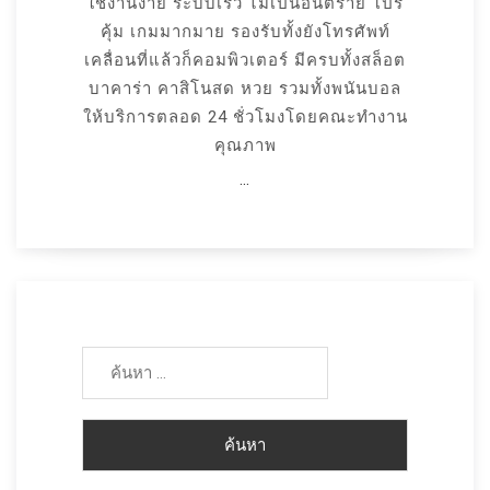
ใช้งานง่าย ระบบเร็ว ไม่เป็นอันตราย โปร
คุ้ม เกมมากมาย รองรับทั้งยังโทรศัพท์
เคลื่อนที่แล้วก็คอมพิวเตอร์ มีครบทั้งสล็อต
บาคาร่า คาสิโนสด หวย รวมทั้งพนันบอล
ให้บริการตลอด 24 ชั่วโมงโดยคณะทำงาน
คุณภาพ
…
ค้นหา
สำหรับ: