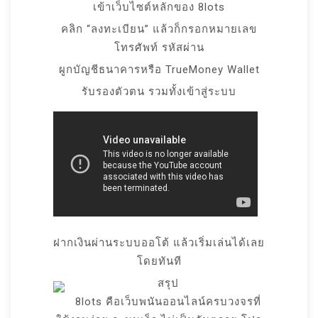
เข้าเว็บไซต์หลักของ 8lots
คลิก “ลงทะเบียน” แล้วก็กรอกหมายเลข
โทรศัพท์ รหัสผ่าน
ผูกบัญชีธนาคารหรือ TrueMoney Wallet
รับรองตัวตน รวมทั้งเข้าสู่ระบบ
ฝากเงินผ่านระบบออโต้ แล้วเริ่มเล่นได้เลย
โดยทันที
สรุป
8lots คือเว็บพนันออนไลน์ครบวงจรที่