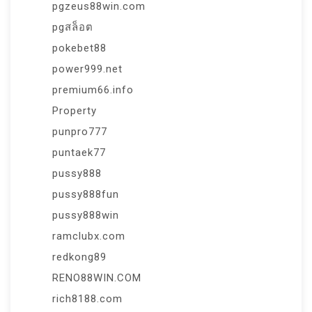
pgzeus88win.com
pgสล็อต
pokebet88
power999.net
premium66.info
Property
punpro777
puntaek77
pussy888
pussy888fun
pussy888win
ramclubx.com
redkong89
RENO88WIN.COM
rich8188.com