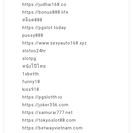
https://judhai168.co
https://bonus888.life
สล็อต888
https://pgslot.today
pussy888
https://www.sexyauto168.xyz
slotxo24hr
slotpg
หนังโป๊ไทย
1xbetth
funny18
kiss918
https://pgslotth.io
https://joker356.com
https://samurai777.net
https://tokyoslot88.com
https://betwayvietnam.com