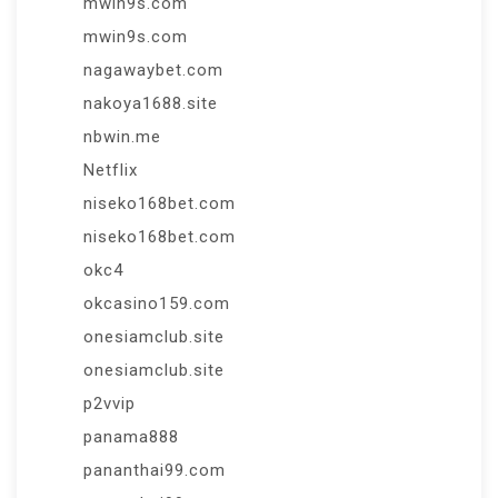
mwin9s.com
mwin9s.com
nagawaybet.com
nakoya1688.site
nbwin.me
Netflix
niseko168bet.com
niseko168bet.com
okc4
okcasino159.com
onesiamclub.site
onesiamclub.site
p2vvip
panama888
pananthai99.com