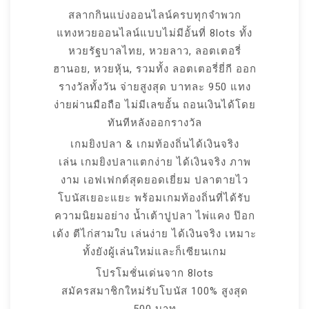
สลากกินแบ่งออนไลน์ครบทุกจำพวก
แทงหวยออนไลน์แบบไม่มีอั้นที่ 8lots ทั้ง
หวยรัฐบาลไทย, หวยลาว, ลอตเตอรี่
ฮานอย, หวยหุ้น, รวมทั้ง ลอตเตอรี่ยี่กี ออก
รางวัลทั้งวัน จ่ายสูงสุด บาทละ 950 แทง
ง่ายผ่านมือถือ ไม่มีเลขอั้น ถอนเงินได้โดย
ทันทีหลังออกรางวัล
เกมยิงปลา & เกมท้องถิ่นได้เงินจริง
เล่น เกมยิงปลาแตกง่าย ได้เงินจริง ภาพ
งาม เอฟเฟกต์สุดยอดเยี่ยม ปลาตายไว
โบนัสเยอะแยะ พร้อมเกมท้องถิ่นที่ได้รับ
ความนิยมอย่าง น้ำเต้าปูปลา ไพ่แคง ป๊อก
เด้ง ตีไก่สามใบ เล่นง่าย ได้เงินจริง เหมาะ
ทั้งยังผู้เล่นใหม่และก็เซียนเกม
โปรโมชั่นเด่นจาก 8lots
สมัครสมาชิกใหม่รับโบนัส 100% สูงสุด
500 บาท