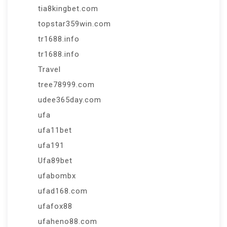
tia8kingbet.com
topstar359win.com
tr1688.info
tr1688.info
Travel
tree78999.com
udee365day.com
ufa
ufa11bet
ufa191
Ufa89bet
ufabombx
ufad168.com
ufafox88
ufaheno88.com