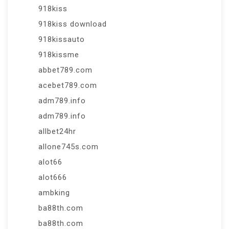
918kiss
918kiss download
918kissauto
918kissme
abbet789.com
acebet789.com
adm789.info
adm789.info
allbet24hr
allone745s.com
alot66
alot666
ambking
ba88th.com
ba88th.com