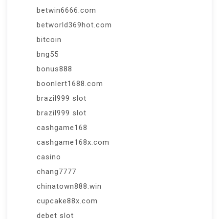
betwin6666.com
betworld369hot.com
bitcoin
bng55
bonus888
boonlert1688.com
brazil999 slot
brazil999 slot
cashgame168
cashgame168x.com
casino
chang7777
chinatown888.win
cupcake88x.com
debet slot