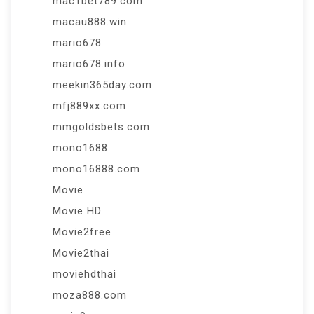
mac1bet789.com
macau888.win
mario678
mario678.info
meekin365day.com
mfj889xx.com
mmgoldsbets.com
mono1688
mono16888.com
Movie
Movie HD
Movie2free
Movie2thai
moviehdthai
moza888.com