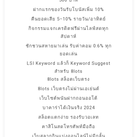
ฝากแรกของวันรับโบนัสเพิ่ม 10%
คืนยอดเสีย 5–10% รายวัน/อาทิตย์
กิจกรรมแจกเครดิตฟรีผ่านไลฟ์สดทุก
สัปดาห์
ชักชวนสหายมาเล่น รับค่าคอม 0.6% ทุก
ยอดเล่น
LSI Keyword แล้วก็ Keyword Suggest
สำหรับ 8lots
8lots สล็อตเว็บตรง
8lots เว็บตรงไม่ผ่านเอเย่นต์
เว็บไซต์พนันฝากถอนออโต้
บาคาร่าได้เงินจริง 2024
สล็อตแตกง่าย รองรับวอเลท
คาสิโนสดโทรศัพท์มือถือ
เว็บสลากกินแบ่งออนไลน์ไม่มีกลั้น