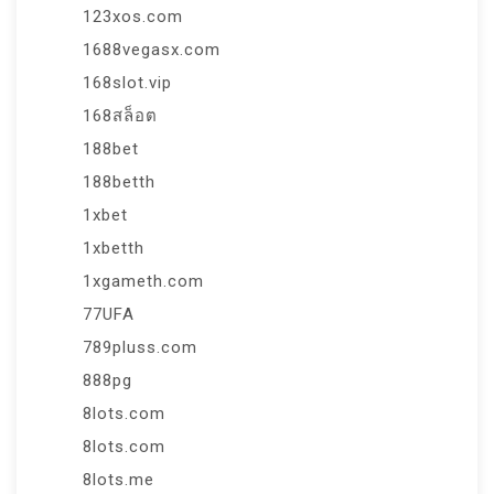
123xos.com
1688vegasx.com
168slot.vip
168สล็อต
188bet
188betth
1xbet
1xbetth
1xgameth.com
77UFA
789pluss.com
888pg
8lots.com
8lots.com
8lots.me