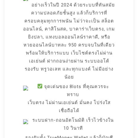
อย่างเร็วในปี 2024 ด้วยระบบที่ทันสมัย
ความปลอดภัยชั้นสูง แล้วก็บริการที่
ครอบคลุมทุกการพนัน ไม่ว่าจะเป็น สล็อต
ออนไลน์, คาสิโนสด, บาคาร่าเว็บตรง, เกม
ยิงปลา, แทงบอลออนไลน์ราคาดี, หรือ
หวยออนไลน์บาทละ 950 ครบจบในที่เดียว
พร้อมให้บริการแบบ เว็บไซต์ตรงไม่ผ่าน
เอเย่นต์ ฝากถอนง่ายผ่าน ระบบออโต้
รองรับ ทรูวอเลท และทุกแบงค์ ไม่มีอย่าง
น้อย
จุดเด่นของ 8lots ที่คุณควรจะ
ทราบ
เว็บตรง ไม่ผ่านเอเย่นต์ มั่นคง โปร่งใส
เชื่อถือได้
ระบบฝาก-ถอนอัตโนมัติ เร็วไวข้างใน
10 วินาที
รองรับทั้ง TrueMoney Wallet แล้วก็บัญชี