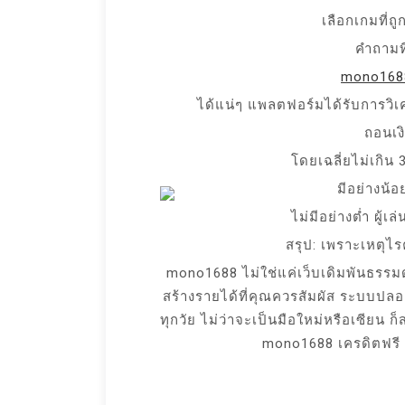
เลือกเกมที่ถู
คำถามท
mono168
ได้แน่ๆ แพลตฟอร์มได้รับการวิ
ถอนเงิ
โดยเฉลี่ยไม่เกิน 
มีอย่างน้
ไม่มีอย่างต่ำ ผู้เ
สรุป: เพราะเหตุ
mono1688 ไม่ใช่แค่เว็บเดิมพันธรรมด
สร้างรายได้ที่คุณควรสัมผัส ระบบปล
ทุกวัย ไม่ว่าจะเป็นมือใหม่หรือเซียน 
mono1688 เครดิตฟรี แล