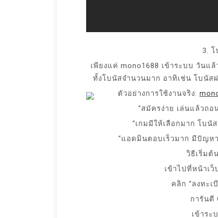
3. โ
เพียงแค่ mono1688 เข้าระบบ วันแล้
ทั้งโบนัสจำนวนมาก อาทิเช่น โบนั
ตัวอย่างการใช้งานจริง:
mon
“สมัครง่าย เล่นแล้วถอ
“เกมมีให้เลือกมาก โบนั
“แอดมินตอบเร็วมาก มีปัญหาป
วิธีเริ่
เข้าไปที่หน้าเ
คลิก “ลงทะเบ
การันตี 
เข้าระ