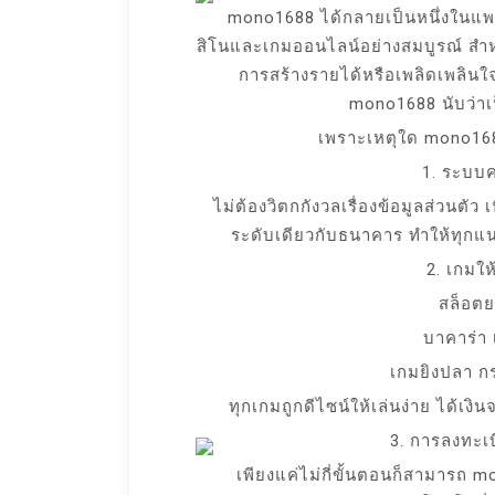
mono1688 ได้กลายเป็นหนึ่งในแ
สิโนและเกมออนไลน์อย่างสมบูรณ์ สำห
การสร้างรายได้หรือเพลิดเพลิน
mono1688 นับว่าเป
เพราะเหตุใด mono168
1. ระบบค
ไม่ต้องวิตกกังวลเรื่องข้อมูลส่วนต
ระดับเดียวกับธนาคาร ทำให้ทุกแ
2. เกมให
สล็อตย
บาคาร่า 
เกมยิงปลา ก
ทุกเกมถูกดีไซน์ให้เล่นง่าย ได้เงิน
3. การลงทะเ
เพียงแค่ไม่กี่ขั้นตอนก็สามารถ m