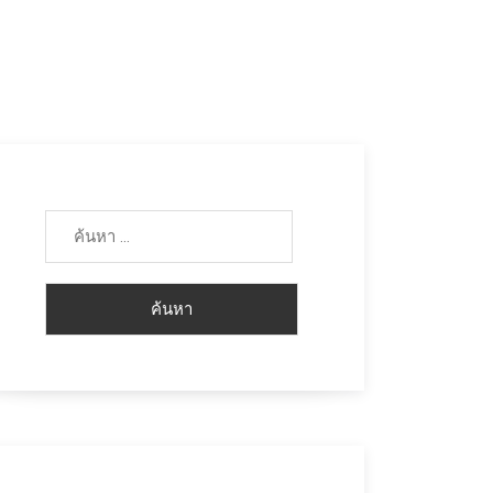
ค้นหา
สำหรับ: