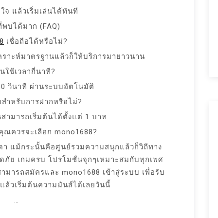
กใจ แล้วเริ่มเล่นได้ทันที
ี่พบได้มาก (FAQ)
8
เชื่อถือได้หรือไม่?
เคราะห์มาตรฐานแล้วก็ให้บริการมายาวนาน
นใช้เวลากี่นาที?
30 วินาที ผ่านระบบอัตโนมัติ
อยสำหรับการฝากหรือไม่?
ล่นสามารถเริ่มต้นได้ตั้งแต่ 1 บาท
ไรคุณควรจะเลือก mono1688?
า แม้กระนั้นคือศูนย์รวมความสนุกแล้วก็วิถีทาง
อดภัย เกมครบ โปรโมชั่นจุกๆเหมาะสมกับทุกเพศ
ก็สามารถสมัครและ mono1688 เข้าสู่ระบบ เพื่อรับ
้วเริ่มต้นความมันส์ได้เลยวันนี้
…