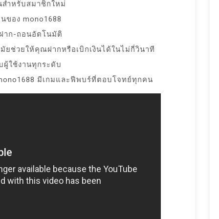
นสำหรับสมาชิกใหม่
เด่นของ mono1688
ฝาก-ถอนอัตโนมัติ
ัยช่วยให้คุณฝากหรือเบิกเงินได้ในไม่กี่วินาที
บผู้ใช้งานทุกระดับ
ร mono1688 มีเกมและฟีพบร์ที่ตอบโจทย์ทุกคน