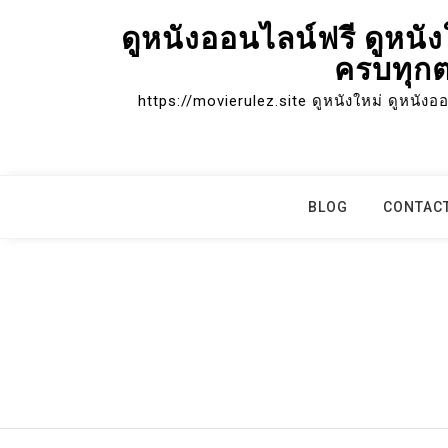
Skip
ดูหนังออนไลน์ฟรี ดูหนัง
to
ครบทุก
content
https://movierulez.site ดูหนังใหม่ ดูหนัง
BLOG
CONTAC