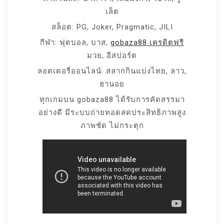
เล็ต
สล็อต: PG, Joker, Pragmatic, JILI
กีฬา: ฟุตบอล, บาส,
gobaza88 เครดิตฟรี
มวย, อีสปอร์ต
ลอตเตอรี่ออนไลน์: สลากกินแบ่งไทย, ลาว,
ฮานอย
ทุกเกมบน gobaza88 ได้รับการคัดสรรมา
อย่างดี มีระบบถ่ายทอดสดประสิทธิภาพสูง
ภาพชัด ไม่กระตุก