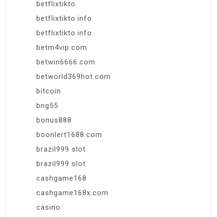
betflixtikto
betflixtikto.info
betflixtikto.info
betm4vip.com
betwin6666.com
betworld369hot.com
bitcoin
bng55
bonus888
boonlert1688.com
brazil999 slot
brazil999 slot
cashgame168
cashgame168x.com
casino