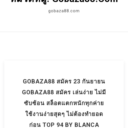
gobaza88.com
GOBAZA88 สมัคร 23 กันยายน
GOBAZA88 สมัคร เล่นง่าย ไม่มี
ซับซ้อน สล็อตแตกหนักทุกค่าย
ใช้งานง่ายสุดๆ ไม่ต้องทำยอด
ก่อน TOP 94 BY BLANCA