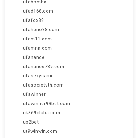
ufabombx
ufad168.com
ufafox88
ufaheno88.com
ufam11.com
ufamnn.com
ufanance
ufanance789.com
ufasexygame
ufasocietyth.com
ufawinner
ufawinner99bet.com
uk369clubs.com
up2bet
ut9winwin.com