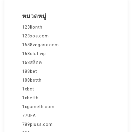
หมวดหมู่
123lionth
123xos.com
1688vegasx.com
168slot.vip
168สล็อต
188bet
188betth
1xbet
1xbetth
1xgameth.com
77UFA
789pluss.com