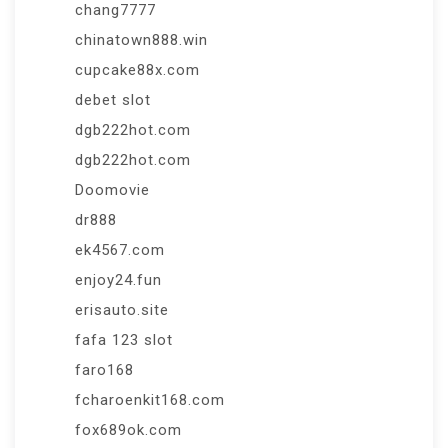
chang7777
chinatown888.win
cupcake88x.com
debet slot
dgb222hot.com
dgb222hot.com
Doomovie
dr888
ek4567.com
enjoy24.fun
erisauto.site
fafa 123 slot
faro168
fcharoenkit168.com
fox689ok.com