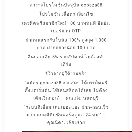
ตารางโปรโมชั่นปัจจุบัน gobaza88
โปรโมชั่น เนื้อหา เงื่อนไข
เครดิตฟรีสมาชิกใหม่ 100 บาททันที ยืนยัน
เบอร์ผ่าน OTP
ฝากหนแรกรับโบนัส 100% สูงสุด 1,000
บาท ฝากอย่างน้อย 100 บาท
คืนยอดเสีย 5% รายสัปดาห์ ไม่ต้องทำ
เทิร์น
รีวิวจากผู้ใช้งานจริง
“สมัคร gobaza88 ง่ายสุดๆ ได้เครดิตฟรี
ตั้งแต่เริ่มต้น ใช้เล่นสล็อตได้เลย ไม่ต้อง
เติมเงินก่อน” – คุณเก่ง, นนทบุรี
“ระบบดีเยี่ยม เกมเยอะแยะ ฝาก-ถอนเร็ว
มาก แถมมีทีมซัพพอร์ตดูแล 24 ชม.” –
คุณนิดา, เชียงราย