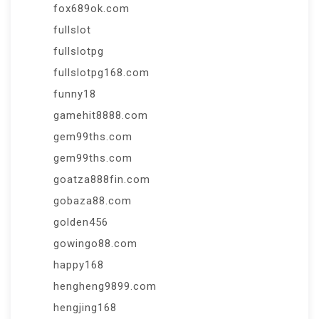
fox689ok.com
fullslot
fullslotpg
fullslotpg168.com
funny18
gamehit8888.com
gem99ths.com
gem99ths.com
goatza888fin.com
gobaza88.com
golden456
gowingo88.com
happy168
hengheng9899.com
hengjing168