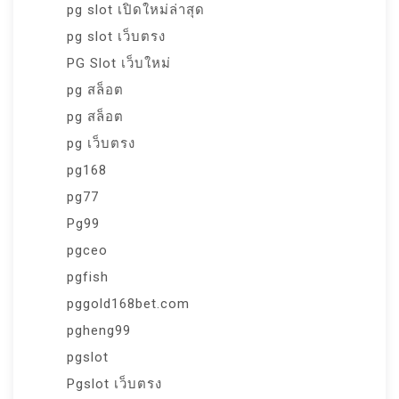
pg slot เปิดใหม่ล่าสุด
pg slot เว็บตรง
PG Slot เว็บใหม่
pg สล็อต
pg สล็อต
pg เว็บตรง
pg168
pg77
Pg99
pgceo
pgfish
pggold168bet.com
pgheng99
pgslot
Pgslot เว็บตรง