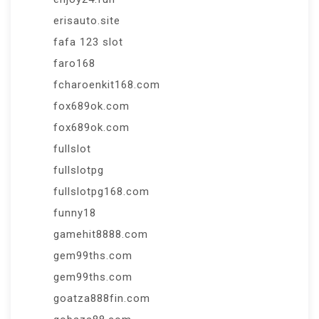
erisauto.site
fafa 123 slot
faro168
fcharoenkit168.com
fox689ok.com
fox689ok.com
fullslot
fullslotpg
fullslotpg168.com
funny18
gamehit8888.com
gem99ths.com
gem99ths.com
goatza888fin.com