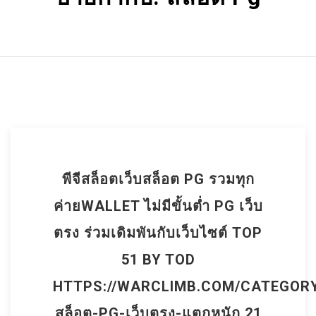
พีจีสล็อตเว็บสล็อต PG รวมทุก
ค่ายWALLET ไม่มีขั้นต่ำ PG เว็บ
ตรง ร่วมเดิมพันกับเว็บไซต์ TOP
51 BY TOD
HTTPS://WARCLIMB.COM/CATEGOR
สล็อต-PG-เว็บตรง-แตกหนัก 21