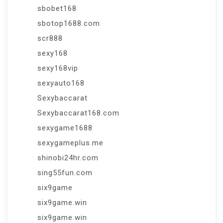
sbobet168
sbotop1688.com
scr888
sexy168
sexy168vip
sexyauto168
Sexybaccarat
Sexybaccarat168.com
sexygame1688
sexygameplus.me
shinobi24hr.com
sing55fun.com
six9game
six9game.win
six9game.win