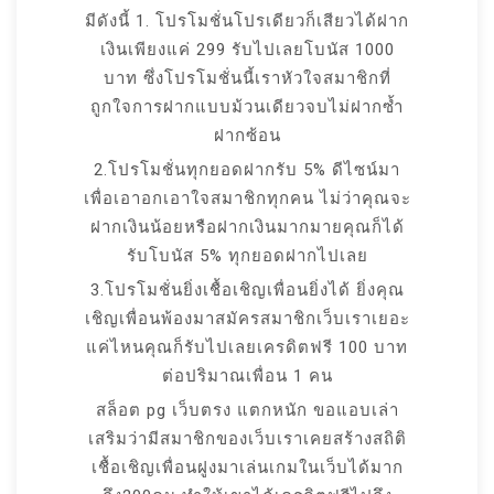
มีดังนี้ 1. โปรโมชั่นโปรเดียวก็เสียวได้ฝาก
เงินเพียงแค่ 299 รับไปเลยโบนัส 1000
บาท ซึ่งโปรโมชั่นนี้เราหัวใจสมาชิกที่
ถูกใจการฝากแบบม้วนเดียวจบไม่ฝากซ้ำ
ฝากซ้อน
2.โปรโมชั่นทุกยอดฝากรับ 5% ดีไซน์มา
เพื่อเอาอกเอาใจสมาชิกทุกคน ไม่ว่าคุณจะ
ฝากเงินน้อยหรือฝากเงินมากมายคุณก็ได้
รับโบนัส 5% ทุกยอดฝากไปเลย
3.โปรโมชั่นยิ่งเชื้อเชิญเพื่อนยิ่งได้ ยิ่งคุณ
เชิญเพื่อนพ้องมาสมัครสมาชิกเว็บเราเยอะ
แค่ไหนคุณก็รับไปเลยเครดิตฟรี 100 บาท
ต่อปริมาณเพื่อน 1 คน
สล็อต pg เว็บตรง แตกหนัก ขอแอบเล่า
เสริมว่ามีสมาชิกของเว็บเราเคยสร้างสถิติ
เชื้อเชิญเพื่อนฝูงมาเล่นเกมในเว็บได้มาก