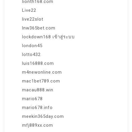
lionth168.com
Live22
live22slot
lnw365bet.com
lockdown168 เข้าสู่ระบบ
london45
lotto432
luis16888.com
m4newonline.com
mac1bet789.com
macau888.win
mario678
mario678.info
meekin365day.com
mfj889xx.com