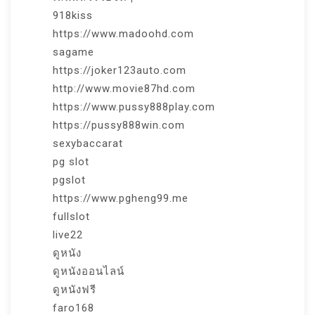
918kiss
https://www.madoohd.com
sagame
https://joker123auto.com
http://www.movie87hd.com
https://www.pussy888play.com
https://pussy888win.com
sexybaccarat
pg slot
pgslot
https://www.pgheng99.me
fullslot
live22
ดูหนัง
ดูหนังออนไลน์
ดูหนังฟรี
faro168