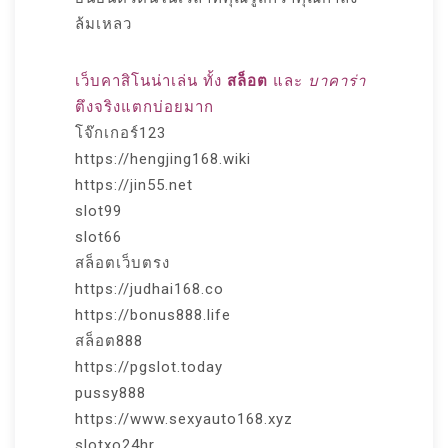
ล้มเหลว
เว็บคาสิโนน่าเล่น ทั้ง
สล็อต
และ
บาคาร่า
ตึงจริงแตกบ่อยมาก
โจ๊กเกอร์123
https://hengjing168.wiki
https://jin55.net
slot99
slot66
สล็อตเว็บตรง
https://judhai168.co
https://bonus888.life
สล็อต888
https://pgslot.today
pussy888
https://www.sexyauto168.xyz
slotxo24hr