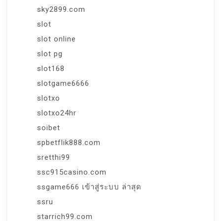
sky2899.com
slot
slot online
slot pg
slot168
slotgame6666
slotxo
slotxo24hr
soibet
spbetflik888.com
sretthi99
ssc915casino.com
ssgame666 เข้าสู่ระบบ ล่าสุด
ssru
starrich99.com