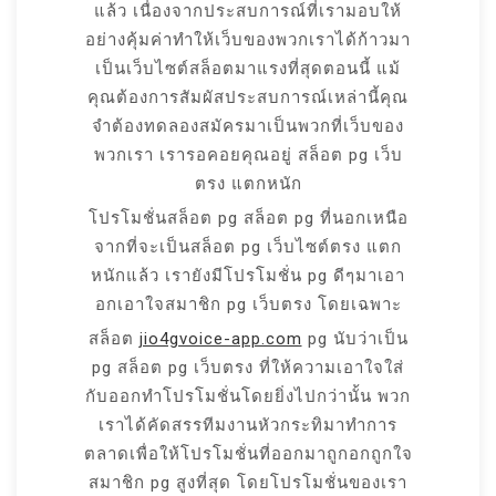
แล้ว เนื่องจากประสบการณ์ที่เรามอบให้
อย่างคุ้มค่าทำให้เว็บของพวกเราได้ก้าวมา
เป็นเว็บไซต์สล็อตมาแรงที่สุดตอนนี้ แม้
คุณต้องการสัมผัสประสบการณ์เหล่านี้คุณ
จำต้องทดลองสมัครมาเป็นพวกที่เว็บของ
พวกเรา เรารอคอยคุณอยู่ สล็อต pg เว็บ
ตรง แตกหนัก
โปรโมชั่นสล็อต pg สล็อต pg ที่นอกเหนือ
จากที่จะเป็นสล็อต pg เว็บไซต์ตรง แตก
หนักแล้ว เรายังมีโปรโมชั่น pg ดีๆมาเอา
อกเอาใจสมาชิก pg เว็บตรง โดยเฉพาะ
สล็อต
jio4gvoice-app.com
pg นับว่าเป็น
pg สล็อต pg เว็บตรง ที่ให้ความเอาใจใส่
กับออกทำโปรโมชั่นโดยยิ่งไปกว่านั้น พวก
เราได้คัดสรรทีมงานหัวกระทิมาทำการ
ตลาดเพื่อให้โปรโมชั่นที่ออกมาถูกอกถูกใจ
สมาชิก pg สูงที่สุด โดยโปรโมชั่นของเรา