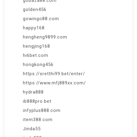
gobaza88.com
golden456
gowingo88.com
happy168
hengheng9899.com
hengjing168
hi6bet.com
hongkong456
https://sretthi99.bet/enter/
https://www.mfj889xx.com/
hydra888
ib888pro.bet
infyplus888.com
item388.com
Jinda55