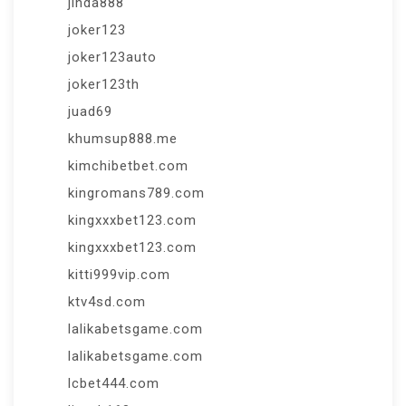
jinda888
joker123
joker123auto
joker123th
juad69
khumsup888.me
kimchibetbet.com
kingromans789.com
kingxxxbet123.com
kingxxxbet123.com
kitti999vip.com
ktv4sd.com
lalikabetsgame.com
lalikabetsgame.com
lcbet444.com