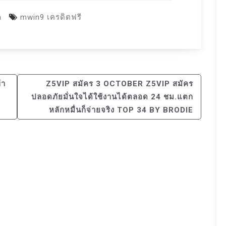
m
mwin9 เครดิตฟรี
้า
Z5VIP สมัคร 3 OCTOBER Z5VIP สมัคร
ปลอดภัยมั่นใจได้ใช้งานได้ตลอด 24 ชม.แตก
หลักหมื่นก็จ่ายจริง TOP 34 BY BRODIE