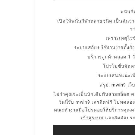
พนันกี
เปิดให้พนันกีฬาหลายชนิด เป็นต้นว
รา
เพราะเหตุไรจ
ระบบเสถียร ใช้งานง่ายทั้งยั
บริการลูกค้าตลอด 1 ว
โปรโมชั่นจัดหน
ระบบเสนอแนะเพื่
สรุป:
mwin9
เว็บ
ไม่ว่าคุณจะเป็นนักเดิมพันสายสล็อต คา
วันนี้รับ mwin9 เครดิตฟรี ไปทดลอ
คณะทำงานมือโปรคอยให้บริการคุณตล
เข้าสู่ระบบ
และสัมผัสประ