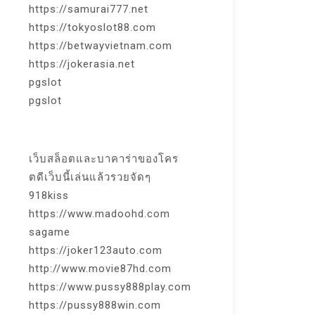
https://samurai777.net
https://tokyoslot88.com
https://betwayvietnam.com
https://jokerasia.net
pgslot
pgslot
เว็บสล็อตและบาคาร่าของโคร
ตดีเว็บนี้เล่นแล้วรวยจัดๆ
918kiss
https://www.madoohd.com
sagame
https://joker123auto.com
http://www.movie87hd.com
https://www.pussy888play.com
https://pussy888win.com