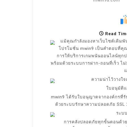
mwin9s.com
Read Tim
แม้คุณกำลังมองหาเว็บไซต์เดิมพันอ
โปรโมชั่น mwin9 เป็นคำตอบที่คุณ
การให้บริการเกมพนันออนไลน์ทุกปร
พร้อมด้วยระบบการฝาก-ถอนที่เร็ว ไม่มีข
แ
ความน่าไว้วางใ
ใบอนุมัต
mwin9 ได้รับใบอนุญาตจากองค์กรที่ร
ด้วยระบบรักษาความปลอดภัย SSL 256
ระบบ
การคลังปลอดภัยทุกขั้นตอนด้วย