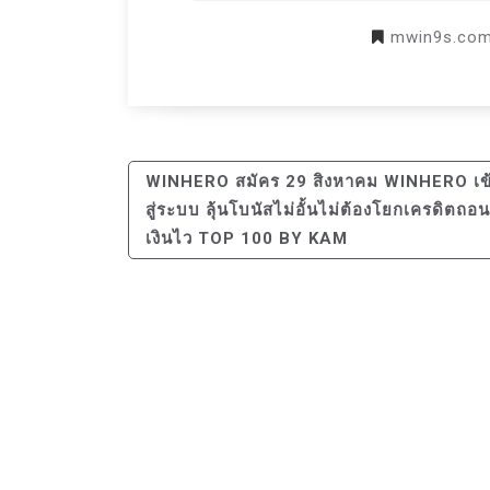
mwin9s.co
แนะแนว
WINHERO สมัคร 29 สิงหาคม WINHERO เข
เรื่อง
สู่ระบบ ลุ้นโบนัสไม่อั้นไม่ต้องโยกเครดิตถอน
เงินไว TOP 100 BY KAM