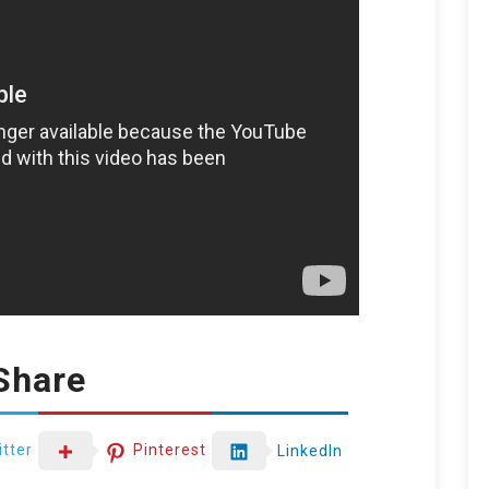
Share
tter
Pinterest
LinkedIn