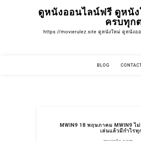
Skip
ดูหนังออนไลน์ฟรี ดูหนัง
to
ครบทุก
content
https://movierulez.site ดูหนังใหม่ ดูหนัง
BLOG
CONTAC
MWIN9 18 พฤษภาคม MWIN9 ไม่ต้
เล่นแล้วมีกำไรท