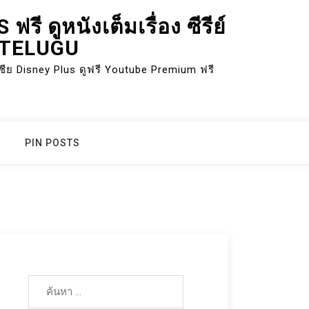
 ดูหนังเต็มเรื่อง ซีรีย์
 TELUGU
ดชีย Disney Plus ดูฟรี Youtube Premium ฟรี
!
PIN POSTS
ค้นหา
สำหรับ: