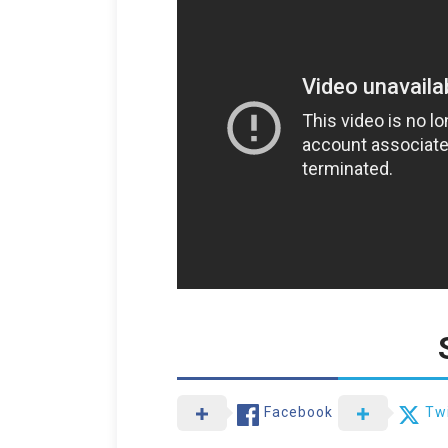
Facebook
Twi