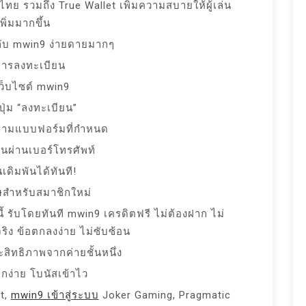
ไทย รวมถึง True Wallet เพิ่มความสบายให้ผู้เล่น
เพิ่มมากขึ้น
กับ mwin9 ง่ายดายมากๆ
ีการลงทะเบียน
เว็บไซต์ mwin9
่ปุ่ม “ลงทะเบียน”
ตามแบบฟอร์มที่กำหนด
ตนผ่านเบอร์โทรศัพท์
้นเดิมพันได้ทันที!
ศษสำหรับสมาชิกใหม่
ี้ รับโดยทันที mwin9 เครดิตฟรี ไม่ต้องฝาก ไม่
ริง ข้อตกลงง่าย ไม่ซับซ้อน
ิทธิภาพจากค่ายชั้นหนึ่ง
กง่าย โบนัสเข้าไว
t,
mwin9 เข้าสู่ระบบ
Joker Gaming, Pragmatic