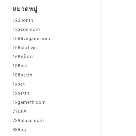
หมวดหมู่
123lionth
123xos.com
1688vegasx.com
168slot.vip
168สล็อต
188bet
188betth
1xbet
1xbetth
1xgameth.com
77UFA
789pluss.com
888pg