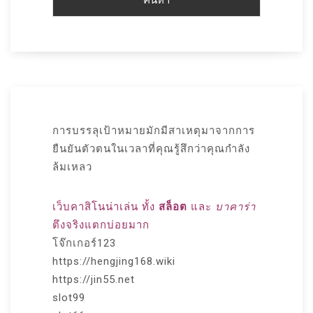
การบรรลุเป้าหมายมักมีสาเหตุมาจากการ
ยืนยันตัวตนในเวลาที่คุณรู้สึกว่าคุณกำลัง
ล้มเหลว
เว็บคาสิโนน่าเล่น ทั้ง
สล็อต
และ
บาคาร่า
ตึงจริงแตกบ่อยมาก
โจ๊กเกอร์123
https://hengjing168.wiki
https://jin55.net
slot99