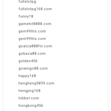
fullslotpg
fullslotpg168.com
funny18
gamehit8888.com
gem99ths.com
gem99ths.com
goatza888fin.com
gobaza88.com
golden456
gowingo88.com
happy168
hengheng9899.com
hengjing168
hi6bet.com
hongkong456