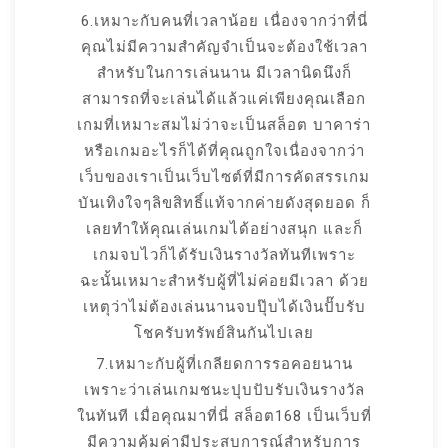
6.เหมาะกับคนที่เวลาน้อย เนื่องจากว่าที่นี่
คุณไม่มีความสำคัญจำเป็นจะต้องใช้เวลา
สำหรับในการเล่นนาน มีเวลานิดนึงก็
สามารถที่จะเล่นได้แล้วแค่เพียงคุณเลือก
เกมที่เหมาะสมไม่ว่าจะเป็นสล็อต บาคาร่า
หรือเกมอะไรก็ได้ที่คุณถูกใจเนื่องจากว่า
เว็บของเราเป็นเว็บไซต์ที่มีการคัดสรรเกม
บันเทิงใจๆลิขสิทธิ์แท้จากค่ายดังสุดยอด ก็
เลยทำให้คุณเล่นเกมได้อย่างสนุก และก็
เกมจบไวก็ได้รับเงินรางวัลทันทีเพราะ
ฉะนั้นเหมาะสำหรับผู้ที่ไม่ค่อยมีเวลา ด้วย
เหตุว่าไม่ต้องเล่นนานจบปุ๊บได้เงินปั๊บรับ
โชครับทรัพย์สินกันไปเลย
7.เหมาะกับผู้ที่เกลียดการรอคอยนาน
เพราะว่าเล่นเกมชนะปุบปับรับเงินรางวัล
ในทันที เมื่อคุณมาที่นี่ สล็อต168 เป็นเว็บที่
มีความคุ้มค่ามีประสบการณ์สำหรับการ