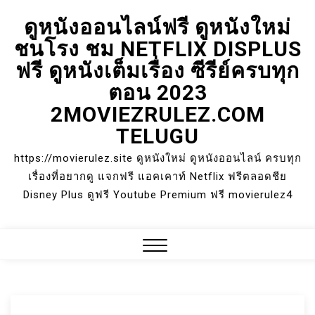
Skip
ดูหนังออนไลน์ฟรี ดูหนังใหม่
to
ชนโรง ชม NETFLIX DISPLUS
content
ฟรี ดูหนังเต็มเรื่อง ซีรีย์ครบทุก
ตอน 2023
2MOVIEZRULEZ.COM
TELUGU
https://movierulez.site ดูหนังใหม่ ดูหนังออนไลน์ ครบทุก
เรื่องที่อยากดู แจกฟรี แอคเคาท์ Netflix ฟรีตลอดชีย
Disney Plus ดูฟรี Youtube Premium ฟรี movierulez4
Close
Menu