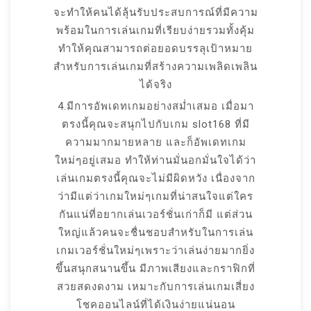
จะทำให้คนได้ลุ้นรับประสบการณ์ที่มีความ
พร้อมในการเล่นเกมที่เรียบง่ายรวมทั้งคุ้ม
ทำให้คุณสามารถต่อยอดบรรลุเป้าหมาย
สำหรับการเล่นเกมที่สร้างความเพลิดเพลิน
ได้จริง
4.มีการอัพเดทเกมอย่างสม่ำเสมอ เมื่อมา
ตรงนี้คุณจะสนุกไปกับเกม slot168 ที่มี
ความมากมายหลาย และก็อัพเดทเกม
ใหม่ๆอยู่เสมอ ทำให้ท่านมั่นอกมั่นใจได้ว่า
เล่นเกมตรงนี้คุณจะไม่มีผิดหวัง เนื่องจาก
ว่ามีแต่ว่าเกมใหม่ๆเกมที่น่าสนใจแต่ใคร
กันแน่ที่อยากเล่นเวอร์ชั่นเก่าก็มี แต่ส่วน
ใหญ่แล้วคนจะชื่นชอบสำหรับในการเล่น
เกมเวอร์ชั่นใหม่ๆเพราะว่าเล่นง่ายมากยิ่ง
ขึ้นสนุกสนานขึ้น มีภาพเสียงและกราฟิกที่
สวยสดงดงาม เหมาะกับการเล่นเกมเสี่ยง
โชคออนไลน์ที่ได้เงินง่ายแน่นอน