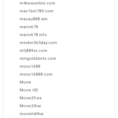
m4newonline.com
mac1bet789.com
macau888.win
mario678
mario678.info
meekin365day.com
mfj889xx.com
mmgoldsbets.com
mono1688
mono16888.com
Movie
Movie HD
Movie2free
Movie2thai
moviehdthai