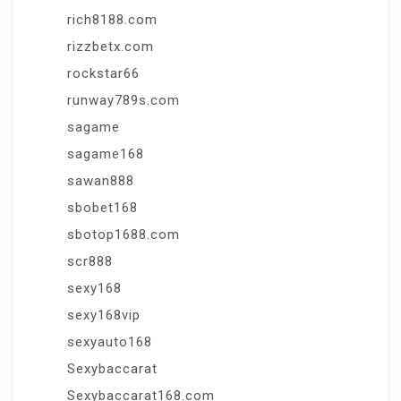
rich8188.com
rizzbetx.com
rockstar66
runway789s.com
sagame
sagame168
sawan888
sbobet168
sbotop1688.com
scr888
sexy168
sexy168vip
sexyauto168
Sexybaccarat
Sexybaccarat168.com