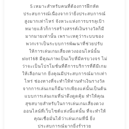
5.เหมาะสำหรับคนที่ต้องการฝึกหัด
ประสบการณ์เนื่องจากว่ายิ่งประสบการณ์
สูงมากเท่าไหร่ จังหวะแห่งการบรรลุเป้า
หมายแล้วก็การสร้างสรรค์เงินรางวัลก็มี
มากมายเท่านั้น เพราะเหตุว่าระบบของ
พวกเราเป็นระบบการพัฒนาที่ช่วยปรับ
ให้การเล่นเกมเสี่ยงดวงออนไลน์นั้น
slot168 มีคุณภาพเป็นเว็บที่มีครบวงจร ไม่
ว่าจะเป็นโปรโมชั่นที่ดีการบริการที่ดีมีเกม
ให้เลือกมาก ยิ่งคุณมีประสบการณ์มากเท่า
ไหร่ ช่องทางที่จะทำให้ท่านทำเงินรางวัล
จากการเล่นเกมก็มีมากเพียงแค่นั้นเป็นต้น
แบบการเล่นเกมที่น่าดึงดูดคุ้ม ทำให้คุณ
สุขสบายสำหรับในการเล่นเกมเสี่ยงดวง
ออนไลน์ที่เว็บไซต์แห่งนี้แค่นั้น ที่จะทำให้
คุณเชื่อมั่นได้ว่าเล่นเกมที่นี่ ยิ่ง
ประสบการณ์มากยิ่งร่ำรวย