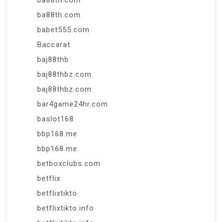
ba88th.com
ba88th.com
babet555.com
Baccarat
baj88thb
baj88thbz.com
baj88thbz.com
bar4game24hr.com
baslot168
bbp168.me
bbp168.me
betboxclubs.com
betflix
betflixtikto
betflixtikto.info