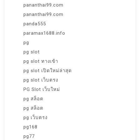
pananthai99.com
pananthai99.com
panda555
paramax1688.info
pg
pg slot
pg slot ทางเข้า
pg slot เปิดใหม่ล่าสุด
pg slot เว็บตรง
PG Slot เว็บใหม่
pg สล็อต
pg สล็อต
pg เว็บตรง
pg168
pg77