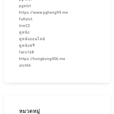
pgslot
https://www.pgheng99.me
fullslot
live22
ดูหนัง
ดูหนังออนไลน์
ดูหนังฟรี
faro168
https://hongkong456.me
slot66
หมวดหมู่