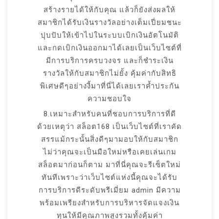
สร้างรายได้ให้กับคุณ แล้วก็ยังส่งผลให้
สมาชิกได้รับเงินรางวัลอย่างเต็มเปี่ยมชนะ
ปุบปับให้เข้าไปในระบบเบิกเงินอัตโนมัติ
และกดเบิกเงินออกมาได้เลยเป็นเว็บไซต์ที่
มีการบริการครบวงจร และก็ชำระเงิน
รางวัลให้กับสมาชิกไม่ยั้ง คุ้มค่ากับสิทธิ
พิเศษดีๆอย่างงี้มาที่นี่ได้เลยเราค้ำประกัน
ความชอบใจ
8.เหมาะสำหรับคนที่ชอบการบริการที่ดี
ด้วยเหตุว่า สล็อต168 เป็นเว็บไซต์ที่เราคัด
สรรแม้กระนั้นสิ่งดีๆมามอบให้กับสมาชิก
ไม่ว่าคุณจะเป็นมือใหม่หรือเคยเล่นเกม
สล็อตมาก่อนก็ตาม มาที่นี่คุณจะรีเซ็ตใหม่
ทันทีเพราะว่าเว็บไซต์แห่งนี้คุณจะได้รับ
การบริการดีระดับพรีเมี่ยม admin มีความ
พร้อมเพรียงสำหรับการบริหารจัดแจงเงิน
ทุนให้มีคุณภาพสูงรวมทั้งคุ้มค่า