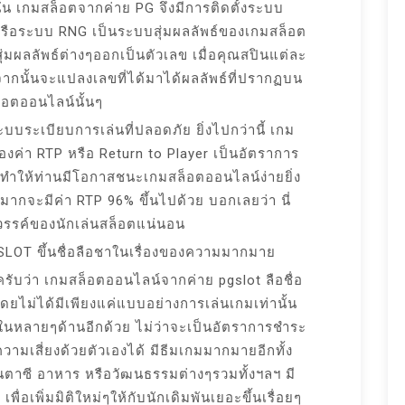
นั้น เกมสล็อตจากค่าย PG จึงมีการติดตั้งระบบ
รือระบบ RNG เป็นระบบสุ่มผลลัพธ์ของเกมสล็อต
่มผลลัพธ์ต่างๆออกเป็นตัวเลข เมื่อคุณสปินแต่ละ
ากนั้นจะแปลงเลขที่ได้มาได้ผลลัพธ์ที่ปรากฏบน
็อตออนไลน์นั้นๆ
บบระเบียบการเล่นที่ปลอดภัย ยิ่งไปกว่านี้ เกม
งของค่า RTP หรือ Return to Player เป็นอัตราการ
ว ทำให้ท่านมีโอกาสชนะเกมสล็อตออนไลน์ง่ายยิ่ง
มากจะมีค่า RTP 96% ขึ้นไปด้วย บอกเลยว่า นี่
รรค์ของนักเล่นสล็อตแน่นอน
LOT ขึ้นชื่อลือชาในเรื่องของความมากมาย
รับว่า เกมสล็อตออนไลน์จากค่าย pgslot ลือชื่อ
ไม่ได้มีเพียงแค่แบบอย่างการเล่นเกมเท่านั้น
นหลายๆด้านอีกด้วย ไม่ว่าจะเป็นอัตราการชำระ
กความเสี่ยงด้วยตัวเองได้ มีธีมเกมมากมายอีกทั้ง
นตาซี อาหาร หรือวัฒนธรรมต่างๆรวมทั้งฯลฯ มี
่อเพิ่มมิติใหม่ๆให้กับนักเดิมพันเยอะขึ้นเรื่อยๆ