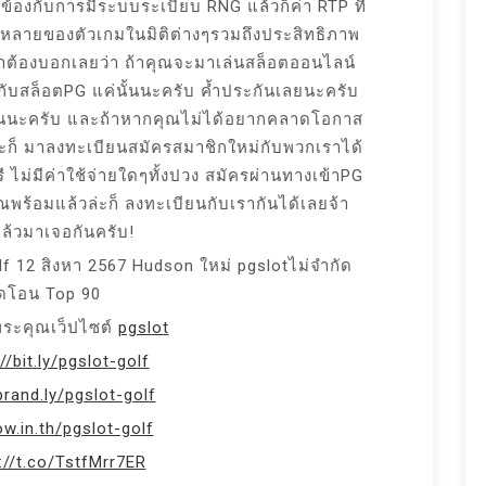
่ยวข้องกับการมีระบบระเบียบ RNG แล้วก็ค่า RTP ที่
ายของตัวเกมในมิติต่างๆรวมถึงประสิทธิภาพ
็จำต้องบอกเลยว่า ถ้าคุณจะมาเล่นสล็อตออนไลน์
กับสล็อตPG แค่นั้นนะครับ ค้ำประกันเลยนะครับ
นอนนะครับ และถ้าหากคุณไม่ได้อยากคลาดโอกาส
่ะก็ มาลงทะเบียนสมัครสมาชิกใหม่กับพวกเราได้
 ไม่มีค่าใช้จ่ายใดๆทั้งปวง สมัครผ่านทางเข้าPG
ณพร้อมแล้วล่ะก็ ลงทะเบียนกับเรากันได้เลยจ้า
ล้วมาเจอกันครับ!
olf 12 สิงหา 2567 Hudson ใหม่ pgslotไม่จำกัด
ดโอน Top 90
ระคุณเว็ปไซต์
pgslot
//bit.ly/pgslot-golf
brand.ly/pgslot-golf
ow.in.th/pgslot-golf
://t.co/TstfMrr7ER