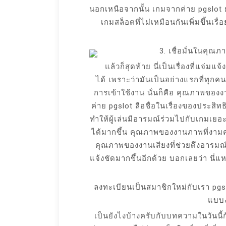
นอกเหนือจากนั้น เกมจากค่าย pgslot 
เกมสล็อตที่ไม่เหมือนกันเพิ่มขึ้นเรื
3. เชื่อมั่นในคุณ
แล้วก็สุดท้าย นี่เป็นเรื่องที่แจ่
ได้ เพราะว่ามันเป็นอย่างแรกที่ทุก
การเข้าใช้งาน นั่นก็คือ คุณภาพของ
ค่าย pgslot ลือชื่อในเรื่องของประสิท
ทำให้ผู้เล่นมีอารมณ์ร่วมไปกับเกมเยอ
ได้มากขึ้น คุณภาพของงานภาพที่งามคมช
คุณภาพของงานเสียงที่ช่วยดึงอารมณ์ร่
แจ้งชัดมากขึ้นอีกด้วย บอกเลยว่า นี่
ลงทะเบียนเป็นสมาชิกใหม่กับเรา pgsl
แบบง
เป็นยังไงบ้างครับกับบทความในวันนี