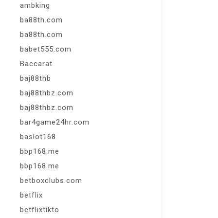
ambking
ba88th.com
ba88th.com
babet555.com
Baccarat
baj88thb
baj88thbz.com
baj88thbz.com
bar4game24hr.com
baslot168
bbp168.me
bbp168.me
betboxclubs.com
betflix
betflixtikto