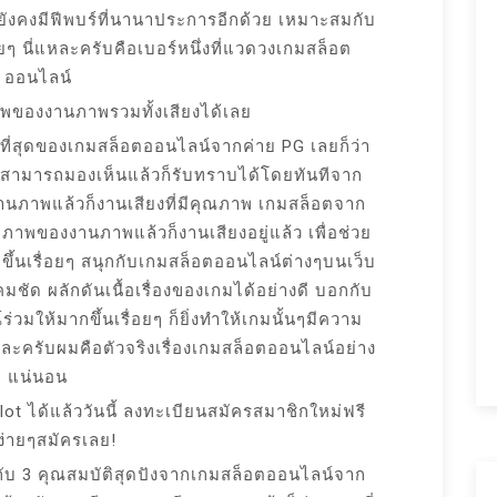
ยังคงมีฟีพบร์ที่นานาประการอีกด้วย เหมาะสมกับ
่อยๆ นี่แหละครับคือเบอร์หนึ่งที่แวดวงเกมสล็อต
ออนไลน์
ภาพของงานภาพรวมทั้งเสียงได้เลย
มแจ้งที่สุดของเกมสล็อตออนไลน์จากค่าย PG เลยก็ว่า
คนสามารถมองเห็นแล้วก็รับทราบได้โดยทันทีจาก
งานภาพแล้วก็งานเสียงที่มีคุณภาพ เกมสล็อตจาก
ธิภาพของงานภาพแล้วก็งานเสียงอยู่แล้ว เพื่อช่วย
ะขึ้นเรื่อยๆ สนุกกับเกมสล็อตออนไลน์ต่างๆบนเว็บ
ัด ผลักดันเนื้อเรื่องของเกมได้อย่างดี บอกกับ
วมให้มากขึ้นเรื่อยๆ ก็ยิ่งทำให้เกมนั้นๆมีความ
แหละครับผมคือตัวจริงเรื่องเกมสล็อตออนไลน์อย่าง
แน่นอน
ot ได้แล้ววันนี้ ลงทะเบียนสมัครสมาชิกใหม่ฟรี
่ายๆสมัครเลย!
้กับ 3 คุณสมบัติสุดปังจากเกมสล็อตออนไลน์จาก