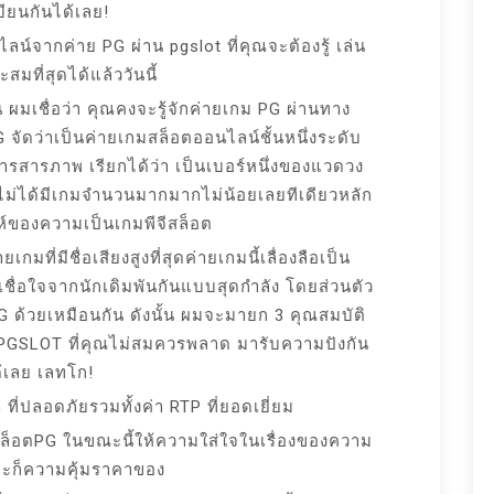
ียนกันได้เลย!
์จากค่าย PG ผ่าน pgslot ที่คุณจะต้องรู้ เล่น
สมที่สุดได้แล้ววันนี้
ผมเชื่อว่า คุณคงจะรู้จักค่ายเกม PG ผ่านทาง
จัดว่าเป็นค่ายเกมสล็อตออนไลน์ชั้นหนึ่งระดับ
ารสารภาพ เรียกได้ว่า เป็นเบอร์หนึ่งของแวดวง
ไม่ได้มีเกมจำนวนมากมากไม่น้อยเลยทีเดียวหลัก
่ห์ของความเป็นเกมพีจีสล็อต
กมที่มีชื่อเสียงสูงที่สุดค่ายเกมนี้เลื่องลือเป็น
ชื่อใจจากนักเดิมพันกันแบบสุดกำลัง โดยส่วนตัว
ด้วยเหมือนกัน ดังนั้น ผมจะมายก 3 คุณสมบัติ
PGSLOT ที่คุณไม่สมควรพลาด มารับความปังกัน
้เลย เลทโก!
ที่ปลอดภัยรวมทั้งค่า RTP ที่ยอดเยี่ยม
สล็อตPG ในขณะนี้ให้ความใส่ใจในเรื่องของความ
ะก็ความคุ้มราคาของ