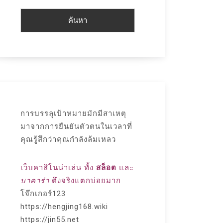
การบรรลุเป้าหมายมักมีสาเหตุ
มาจากการยืนยันตัวตนในเวลาที่
คุณรู้สึกว่าคุณกำลังล้มเหลว
เว็บคาสิโนน่าเล่น ทั้ง
สล็อต
และ
บาคาร่า
ตึงจริงแตกบ่อยมาก
โจ๊กเกอร์123
https://hengjing168.wiki
https://jin55.net