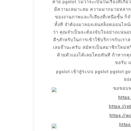
ค่าย pgslot ไม่ว่าจะเป็นในเรื่องที่เกี
มีความเหมาะสม ความมากมายหลากหล
ของงานภาพและก็เสียงที่เหนือชั้น ก
ทั้งที จำต้องมาลองเล่นสล็อตออนไลน์
ว่า คุณจำเป็นจะต้องจับใจอย่างแน่
ดีๆสำหรับในการเข้าใช้บริการกับเราล
เลยจ๊านะครับ สมัครเป็นสมาชิกใหม่ฟรี
ด้วยตัวเองได้เลยโดยทันที ถ้าหากคุ
ขอรับ แ
pgslot เข้าสู่ระบบ pgslot pgslot.g
ยอ
ขอขอบพ
https:
https://re
https://w
https