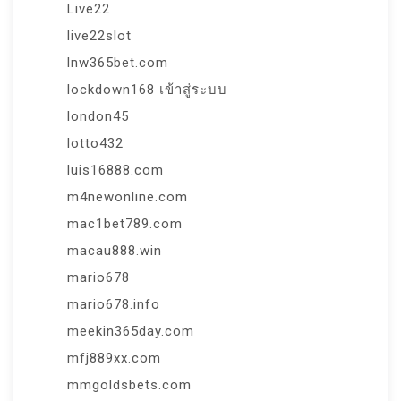
Live22
live22slot
lnw365bet.com
lockdown168 เข้าสู่ระบบ
london45
lotto432
luis16888.com
m4newonline.com
mac1bet789.com
macau888.win
mario678
mario678.info
meekin365day.com
mfj889xx.com
mmgoldsbets.com