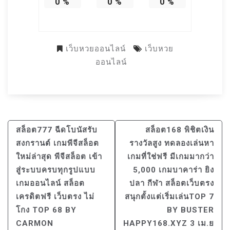
0
%
0
%
0
%
เว็บหวยออนไลน์
เว็บหวย
ออนไลน์
แนะแนว
สล็อต777 ฉีดโบนัสรับ
สล็อต168 พิชิตเงิน
เรื่อง
สงกรานต์ เกมพีจีสล็อต
รางวัลสูง ทดลองเล่นหา
ใหม่ล่าสุด พีจีสล็อต เข้า
เกมที่ใช่ฟรี มีเกมมากว่า
สู่ระบบครบทุกรูปแบบ
5,000 เกมบาคาร่า ยิง
เกมออนไลน์ สล็อต
ปลา กีฬา สล็อตเว็บตรง
เครดิตฟรี เว็บตรง ไม่
สนุกตั้งแต่เริ่มเล่นTOP 7
โกง TOP 68 BY
BY BUSTER
CARMON
HAPPY168.XYZ 3 เม.ย