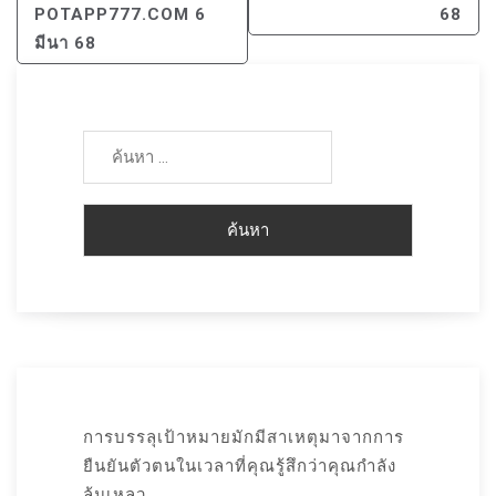
POTAPP777.COM 6
68
มีนา 68
ค้นหา
สำหรับ:
การบรรลุเป้าหมายมักมีสาเหตุมาจากการ
ยืนยันตัวตนในเวลาที่คุณรู้สึกว่าคุณกำลัง
ล้มเหลว