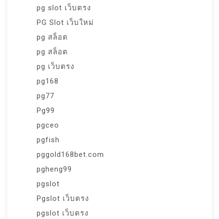
pg slot เว็บตรง
PG Slot เว็บใหม่
pg สล็อต
pg สล็อต
pg เว็บตรง
pg168
pg77
Pg99
pgceo
pgfish
pggold168bet.com
pgheng99
pgslot
Pgslot เว็บตรง
pgslot เว็บตรง