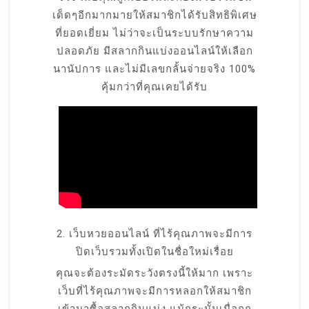
เด็ดๆอีกมากมายให้สมาชิกได้รับสิทธิพิเศษ
ที่ยอดเยี่ยม ไม่ว่าจะเป็นระบบรักษาความ
ปลอดภัย มีสลากกินแบ่งออนไลน์ให้เลือก
นานัปการ และไม่มีเลขกลั้นจ่ายจริง 100%
คุ้มกว่าที่คุณเคยได้รับ
2. เว็บหวยออนไลน์ ที่ไร้คุณภาพจะมีการ
ปิดเว็บรวมทั้งเปิดในชื่อใหม่เรื่อย
คุณจะต้องระมัดระวังตรงนี้ให้มาก เพราะ
เว็บที่ไร้คุณภาพจะมีการหลอกให้สมาชิก