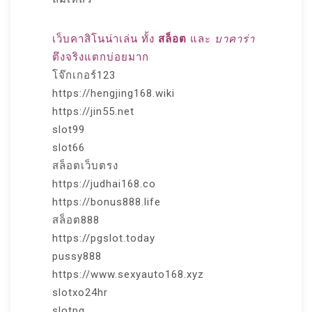
เว็บคาสิโนน่าเล่น ทั้ง
สล็อต
และ
บาคาร่า
ตึงจริงแตกบ่อยมาก
โจ๊กเกอร์123
https://hengjing168.wiki
https://jin55.net
slot99
slot66
สล็อตเว็บตรง
https://judhai168.co
https://bonus888.life
สล็อต888
https://pgslot.today
pussy888
https://www.sexyauto168.xyz
slotxo24hr
slotpg