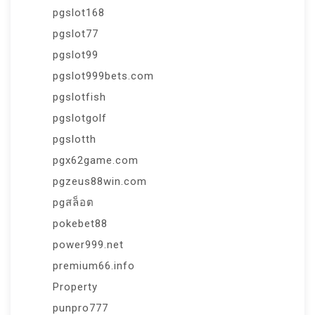
pgslot168
pgslot77
pgslot99
pgslot999bets.com
pgslotfish
pgslotgolf
pgslotth
pgx62game.com
pgzeus88win.com
pgสล็อต
pokebet88
power999.net
premium66.info
Property
punpro777