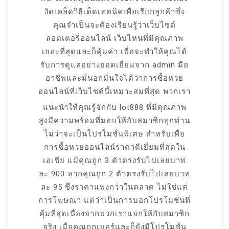
งัดเคล็ดวิธีเด็ดเทคนิคเพื่อเรียกลูกค้าซึ่ง
คุณจำเป็นจะต้องเรียนรู้ว่าเว็บไซต์
ลอตเตอรี่ออนไลน์ เว็บไหนที่มีคุณภาพ
เยอะที่สุดและก็คุ้มค่า เพื่อจะทำให้คุณได้
รับการดูแลอย่างยอดเยี่ยมจาก admin มือ
อาชีพและมั่นอกมั่นใจได้ว่าการซื้อหวย
ออนไลน์ที่เว็บไซต์นี้เหมาะสมที่สุด พวกเรา
แนะนำให้คุณรู้จักกับ lot888 ที่มีคุณภาพ
สูงมีความพร้อมที่มอบให้กับสมาชิกทุกท่าน
ไม่ว่าจะเป็นโปรโมชั่นพิเศษ สำหรับเพื่อ
การซื้อหวยออนไลน์ราคาดีเยี่ยมที่สุดใน
เอเชีย แม้คุณถูก 3 ตัวตรงรับไปเลยบาท
ละ 900 หากคุณถูก 2 ตัวตรงรับไปเลยบาท
ละ 95 ซึ่งราคาแพงกว่าในตลาด ไม่ใช่แค่
การโฆษณา แต่ว่าเป็นการบอกโปรโมชั่นที่
คุ้มที่สุดเนื่องจากพวกเราแจกให้กับสมาชิก
จริง เมื่อคุณถูกเบอร์และก็ยังมีโปรโมชั่น