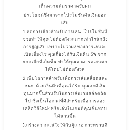
เห็นความคุ้มราคาครับผม
ประโยชน์ซึ่งมาจากโปรโมชั่นคืนเงินยอด
เสีย
1.ลดการเสี่ยงสำหรับการเล่น: โปรโมชั่นนี้
ช่วยทำให้คุณไม่ต้องกังวลมากเท่าไรนักถึง
การสูญเสีย เพราะไม่ว่าผลของการเล่นจะ
เป็นเยี่ยงไร คุณก็ยังได้รับเงินคืน 5% จาก
ยอดเสียที่เกิดขึ้น ทำให้คุณสามารถเล่นต่อ
ได้โดยไม่ต้องกังวล
2.เพิ่มโอกาสสำหรับเพื่อการเล่นสล็อตและ
ชนะ: ด้วยเงินคืนที่คุณได้รับ คุณจะมีเงิน
ทุนมากขึ้นสำหรับในการเล่นเกมสล็อตถัด
ไป ซึ่งเป็นโอกาสที่ดีสำหรับเพื่อการลอง
เคล็ดวิธีใหม่ๆหรือเล่นในเกมที่คุณชื่นชอบ
ได้นานขึ้น
3.สร้างความแน่ใจให้กับผู้เล่น: การทราบดี