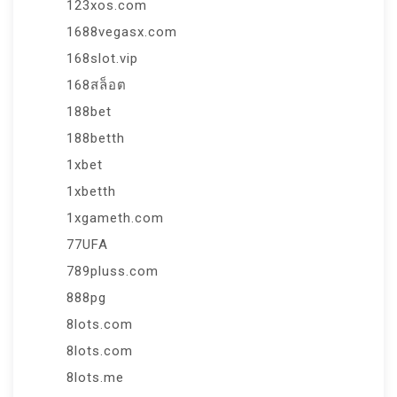
123xos.com
1688vegasx.com
168slot.vip
168สล็อต
188bet
188betth
1xbet
1xbetth
1xgameth.com
77UFA
789pluss.com
888pg
8lots.com
8lots.com
8lots.me