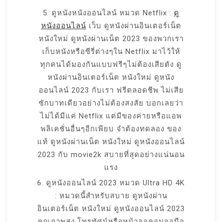
5. ดูหนังหนังออนไลน์ หมวด Netflix :
ดู
หนังออนไลน์
เว็บ ดูหนังผ่านอินเตอร์เน็ต
หนังใหม่ ดูหนังผ่านเน็ต 2023 ของพวกเรา
เก็บหนังหรือซีรี่ต่างๆใน Netflix มาไว้ให้
ทุกคนได้มองกันแบบฟรีๆไม่ต้องเสียตัง ดู
หนังผ่านอินเตอร์เน็ต หนังใหม่ ดูหนัง
ออนไลน์ 2023 กับเรา ฟรีตลอดชีพ ไม่เสีย
ซักบาทเดียวอย่างไม่ต้องสงสัย บอกเลยว่า
ไม่ได้มีแค่ Netflix แต่มีของค่ายหรือแอพ
พลิเคชั่นอื่นๆอีกเพียบ จำต้องทดลอง ของ
แท้ ดูหนังผ่านเน็ต หนังใหม่ ดูหนังออนไลน์
2023 กับ movie2k สบายที่สุดอย่างแน่นอน
แรง
6. ดูหนังออนไลน์ 2023 หมวด Ultra HD 4K
: หมวดนี้สำหรับสบาย ดูหนังผ่าน
อินเตอร์เน็ต หนังใหม่ ดูหนังออนไลน์ 2023
คุณภาพสูง โทรทัศน์หรือหน้าจอคอมจอมือ