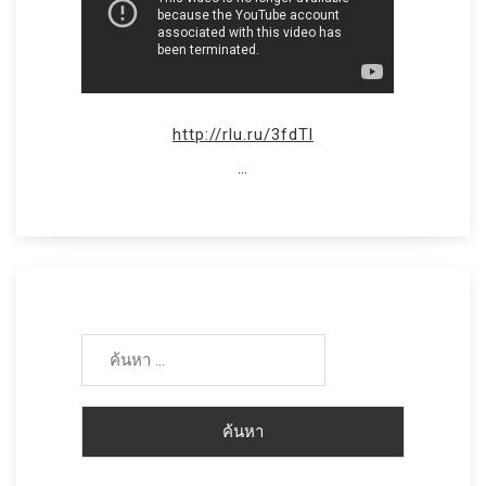
http://rlu.ru/3fdTl
…
ค้นหา
สำหรับ: