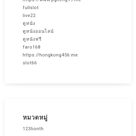
fullslot
live22
ดูหนัง
ดูหนังออนไลน์
ดูหนังฟรี
faro168
https://hongkong456.me
slot66
หมวดหมู่
123lionth