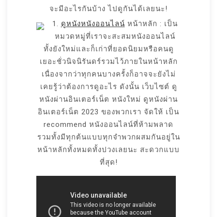
จะมีอะไรกันบ้าง ไปดูกันได้เลยนะ!
1.
ดูหนังหนังออนไลน์
หน้าหลัก : เป็น
หมวดหมู่ที่เราจะสะสมหนังออนไลน์
ทั้งยังใหม่และก็เก่าที่ยอดนิยมหรือคนดู
เยอะชั่วนิจนิรันดร์รวมไว้ภายในหน้าหลัก
เนื่องจากว่าทุกคนบางครั้งก็อาจจะยังไม่
เคยรู้ว่าต้องการดูอะไร ดังนั้น เว็บไซต์ ดู
หนังผ่านอินเตอร์เน็ต หนังใหม่ ดูหนังผ่าน
อินเตอร์เน็ต 2023 ของพวกเรา จัดให้ เป็น
recommend หนังออนไลน์ที่ห้ามพลาด
รวมทั้งมีทุกต้นแบบทุกจำพวกผสมกันอยู่ใน
หน้าหลักทั้งหมดทั้งปวงเลยนะ สะดวกแบบ
ที่สุด!