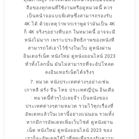
ถือของทุกคนที่ใช้งานหรือดูหมวดนี้ ควร
เป็นหน้าจอแบบพิเศษซึ่งสามารถรองรับ
4K ได้ ด้วยเหตุว่าพวกเราพูดว่ามันเป็น 4K
ก็ 4K จริงๆอย่างที่บอก ในหมวดนี้ อาจจะมี
หนังไม่มาก เพราะประสิทธิภาพของหนังที่
สามารถใส่เอาไว้ข้างในเว็บ ดูหนังผ่าน
อินเตอร์เน็ต หนังใหม่ ดูหนังออนไลน์ 2023
ทั่วทั้งโลกนั้น มันไม่สามารถที่จะอัปโหลด
ลงอินเทอร์เน็ตได้จริงๆ
7. หมวด หนังประเทศต่างๆอย่างเช่น
เกาหลี ฝรั่ง จีน ไทย ประเทศญี่ปุ่น อินเดีย
: หมวดนี้ทั่วๆไปเลยจ๊า เป็นหนังของ
ประเทศต่างๆตามหมวด รวมไว้ทุกเรื่องที่
อัพเดทแล้วในเวลานี้อย่างแน่นอน รวมทั้ง
หากมีการอัพเดทเพิ่มเว็บไซต์ ดูหนังผ่าน
เน็ต หนังใหม่ ดูหนังออนไลน์ 2023 ของ
เราก็จะอัพเดทให้ไวที่สุดเพื่อรองรับความ