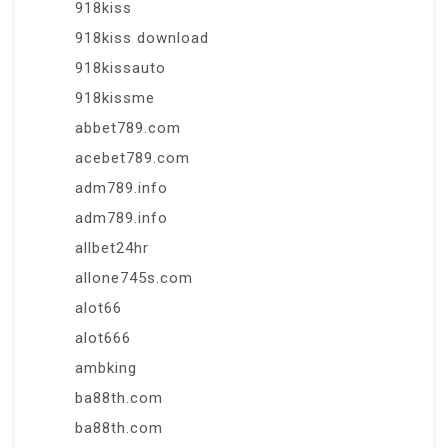
918kiss
918kiss download
918kissauto
918kissme
abbet789.com
acebet789.com
adm789.info
adm789.info
allbet24hr
allone745s.com
alot66
alot666
ambking
ba88th.com
ba88th.com