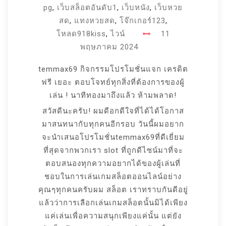
pg
,
เว็บสล็อตอันดับ1
,
เว็บหนัง
,
เว็บหวย
สด
,
แทงหวยสด
,
โจ๊กเกอร์123
,
โหลด918kiss
,
ไวน์
11
พฤษภาคม 2024
temmax69 กิจกรรมโปรโมชั่นแจก เครดิต
ฟรี เยอะ ตอบโจทย์ทุกสิ่งที่ต้องการของผู้
เล่น ! นาทีทองมาถึงแล้ว ห้ามพลาด!
สวัสดีนะครับ! ผมดีอกดีใจที่ได้ได้โอกาส
มาสนทนากับทุกคนอีกรอบ วันนี้ผมอยาก
จะนำเสนอโปรโมชั่นtemmax69ที่ดีเยี่ยม
ที่สุดจากพวกเรา slot ที่ถูกดีไซน์มาที่จะ
ตอบสนองทุกความอยากได้ของผู้เล่นที่
ชอบในการเล่นเกมสล็อตออนไลน์อย่าง
คุณๆทุกคนครับผม สล็อต เราทราบกันดีอยู่
แล้วว่าการเลือกเล่นเกมสล็อตนั้นมิได้เพียง
แค่เล่นเพื่อความสนุกเพียงแค่นั้น แต่ยัง