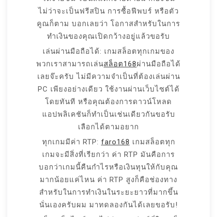
ไม่ว่าจะเป็นฟรีสปิน การซื้อฟีพบร์ หรือตัว
คูณก็ตาม บอกเลยว่า โอกาสสำหรับในการ
ทำเงินของคุณเปิดกว้างอยู่แล้วขอรับ
เล่นผ่านมือถือได้: เกมสล็อตทุกเกมของ
พวกเราสามารถเล่น
สล็อต168
ผ่านมือถือได้
เลยจ๊ะครับ ไม่มีความจำเป็นที่ต้องเล่นผ่าน
PC เพียงอย่างเดียว ใช้งานผ่านเว็บไซต์ได้
โดยทันที หรือคุณต้องการดาวน์โหลด
แอปพลิเคชันก็ทำเป็นเช่นเดียวกันขอรับ
เลือกได้ตามอยาก
ทุกเกมมีค่า RTP:
faro168
เกมสล็อตทุก
เกมจะมีสิ่งที่เรียกว่า ค่า RTP มันคือการ
บอกว่าเกมนี้คืนกำไรหรือเงินทุนให้กับคุณ
มากน้อยแค่ไหน ค่า RTP สูงก็คือช่องทาง
สำหรับในการทำเงินในระยะยาวที่มากขึ้น
นั่นเองครับผม มาทดลองกันได้เลยขอรับ!