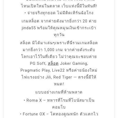
ไหนเปิดใหม่ในตลาด เว็บแห่งนี้มีในทันที!
• จ่ายจริงทุกยอด ไม่มีติดเทิร์นฉ้อโกง
เกมสล็อต จากค่ายดังมากยิ่งกว่า 20 ค่าย
jinda55 พร้อมให้คุณหมุนเงินเข้ากระเป๋า
ทุกวัน
สล็อต มิได้มาเล่นๆเพราะที่นี่รวมเกมสล็อต
มากยิ่งกว่า 1,000 เกม จากค่ายดังระดับ
โลกเอาไว้ในที่เดียว ไม่ว่าคุณจะชอบค่าย
PG Soft,
สล็อต
Joker Gaming,
Pragmatic Play, Live22 หรือค่ายน้องใหม่
ไฟแรงอย่าง Jili, Red Tiger — ตรงนี้มีให้
หมด!
แบบอย่างเกมที่ห้ามพลาด
• Roma X – ทหารที่โรมที่โบนัสมาเป็น
คอมโบ
• Fortune OX – โคทองคูณหนัก ตัวแตกไว