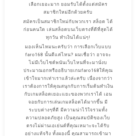
เลือกเยอะมาก ยอมรับได้ตั้งแต่สมัคร
สมาชิกใหม่อีกด้วยครับ
สมัครเป็นสมาชิกใหม่กับพวกเรา สล็อต ได้
ก่อนคนใด เล่นสล็อตบนเว็บตรงที่ดีที่สุดได้
ทุกวัน ทำเงินได้แน่ๆ!
มองเห็นไหมนะครับว่า การเลือกเว็บแบบ
faro168 นั้นดีแค่ไหน? ผมเชื่อว่า อาจจะ
ไม่มีเว็บไซต์พนันเว็บไหนที่จะมานั่งบ
ประมาณอกหรืออธิบายเกมfaro168ให้คุณ
เข้าใจมากเท่าเราแล้วล่ะครับ เนื่องจากว่า
เราต้องการให้คุณสนุกกับการเริ่มต้นทำเงิน
กับเกมสล็อตเยอะแยะของพวกเราได้ เอน
จอยกับการเล่นเกมสล็อตได้มากขึ้น มี
ระบบต่างๆที่ดี มีความน่าไว้ใจรวมทั้ง
ความปลอดภัยสูง เป็นคุณสมบัติของเว็บ
ตรงไม่ผ่านเอเย่นต์ที่คุณเหมาะจะได้รับ
อย่างแท้จริง ทั้งผองนี้ คุณสามารถเข้ามา