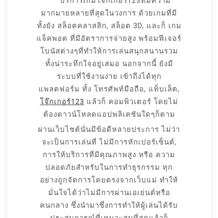
บริการเกมโจ๊กเกอร์123ที่มีความ
มากมายหลายที่สุดในวงการ ด้วยเกมที่มี
ทั้งยัง สล็อตคลาสสิก, สล็อต 3D, และก็ เกม
แจ็คพอต ที่มีอัตราการจ่ายสูง พร้อมฟีเจอร์
โบนัสต่างๆที่ทำให้การเล่นสนุกสนานรวม
ทั้งน่าระทึกใจอยู่เสมอ นอกจากนี้ ยังมี
ระบบที่ใช้งานง่าย เข้าถึงได้ทุก
แพลตฟอร์ม ทั้ง โทรศัพท์มือถือ, แท็บเล็ต,
โจ๊กเกอร์123
แล้วก็ คอมพิวเตอร์ โดยไม่
ต้องดาวน์โหลดแอปพลิเคชันใดๆก็ตาม
ผ่านเว็บไซต์นั่นมีข้อดีหลายประการ ไม่ว่า
จะเป็นการเล่นที่ ไม่มีการหักเปอร์เซ็นต์,
การให้บริการที่มีคุณภาพสูง หรือ ความ
ปลอดภัยสำหรับในการทำธุรกรรม ทุก
อย่างถูกจัดการโดยตรงจากเว็บแม่ ทำให้
มั่นใจได้ว่าไม่มีการผ่านเอเย่นต์หรือ
คนกลาง ซึ่งนำมาซึ่งการทำให้ผู้เล่นได้รับ