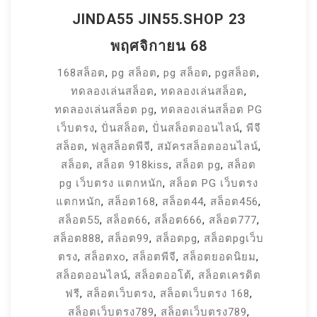
JINDA55 JIN55.SHOP 23
พฤศจิกายน 68
168สล็อต
,
pg สล็อต
,
pg สล็อต
,
pgสล็อต
,
ทดลองเล่นสล็อต
,
ทดลองเล่นสล็อต
,
ทดลองเล่นสล็อต pg
,
ทดลองเล่นสล็อต PG
เว็บตรง
,
ปั่นสล็อต
,
ปั่นสล็อตออนไลน์
,
พีจี
สล็อต
,
ฟลูสล็อตพีจี
,
สมัครสล็อตออนไลน์
,
สล็อต
,
สล็อต 918kiss
,
สล็อต pg
,
สล็อต
pg เว็บตรง แตกหนัก
,
สล็อต PG เว็บตรง
แตกหนัก
,
สล็อต168
,
สล็อต44
,
สล็อต456
,
สล็อต55
,
สล็อต66
,
สล็อต666
,
สล็อต777
,
สล็อต888
,
สล็อต99
,
สล็อตpg
,
สล็อตpgเว็บ
ตรง
,
สล็อตxo
,
สล็อตพีจี
,
สล็อตยอดนิยม
,
สล็อตออนไลน์
,
สล็อตออโต้
,
สล็อตเครดิต
ฟรี
,
สล็อตเว็บตรง
,
สล็อตเว็บตรง 168
,
สล็อตเว็บตรง789
,
สล็อตเว็บตรง789
,