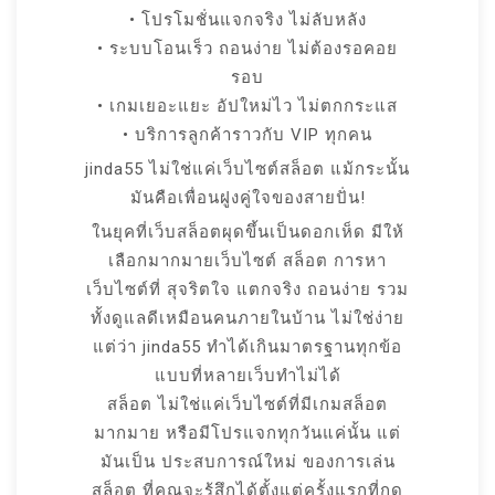
• โปรโมชั่นแจกจริง ไม่ลับหลัง
• ระบบโอนเร็ว ถอนง่าย ไม่ต้องรอคอย
รอบ
• เกมเยอะแยะ อัปใหม่ไว ไม่ตกกระแส
• บริการลูกค้าราวกับ VIP ทุกคน
jinda55 ไม่ใช่แค่เว็บไซต์สล็อต แม้กระนั้น
มันคือเพื่อนฝูงคู่ใจของสายปั่น!
ในยุคที่เว็บสล็อตผุดขึ้นเป็นดอกเห็ด มีให้
เลือกมากมายเว็บไซต์ สล็อต การหา
เว็บไซต์ที่ สุจริตใจ แตกจริง ถอนง่าย รวม
ทั้งดูแลดีเหมือนคนภายในบ้าน ไม่ใช่ง่าย
แต่ว่า jinda55 ทำได้เกินมาตรฐานทุกข้อ
แบบที่หลายเว็บทำไม่ได้
สล็อต ไม่ใช่แค่เว็บไซต์ที่มีเกมสล็อต
มากมาย หรือมีโปรแจกทุกวันแค่นั้น แต่
มันเป็น ประสบการณ์ใหม่ ของการเล่น
สล็อต ที่คุณจะรู้สึกได้ตั้งแต่ครั้งแรกที่กด