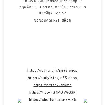
เว็บตรงสล็อต jinda55 jin55.shop 28
พฤศจิกา 68 Christel คาสิโน jinda55 มา
แรงที่สุด Top 52
ขอขอบคุณ Ref.
สล็อต
https://rebrand.ly/jin55-shop
https://cutly.info/jin55-shop
https://bitt.to/7fhkmd
https://t.co/FG4MG5WGSK
https://shorturl.asia/YHiX5