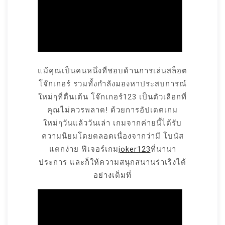
แม้คุณเป็นคนหนึ่งที่ชอบด้านการเล่นสล็อต
โจ๊กเกอร์ รวมทั้งกำลังมองหาประสบการณ์
ใหม่ๆที่ตื่นเต้น โจ๊กเกอร์123 เป็นตัวเลือกที่
คุณไม่ควรพลาด! ด้วยการอัปเดตเกม
ใหม่ๆวันแล้ววันเล่า เกมจากค่ายนี้ได้รับ
ความนิยมโดยตลอดเนื่องจากว่ามี โบนัส
แตกง่าย ฟีเจอร์เกม
joker123
ที่นานา
ประการ และก็ให้ความสนุกสนานร่าเริงได้
อย่างเต็มที่