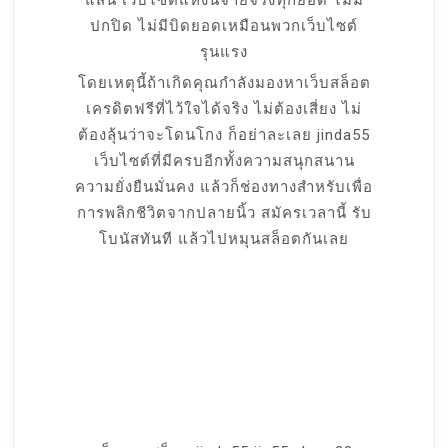
ปกปิด ไม่มีบิดยอดเหมือนพวกเว็บไซต์
รุนแรง
โดยเหตุนี้ถ้าเกิดคุณกำลังมองหาเว็บสล็อต
เครดิตฟรีที่ไว้ใจได้จริง ไม่ต้องเสี่ยง ไม่
ต้องลุ้นว่าจะโดนโกง ก็อย่าละเลย jinda55
เว็บไซต์ที่มีครบอีกทั้งความสนุกสนาน
ความยั่งยืนมั่นคง แล้วก็ช่องทางสำหรับเพื่อ
การพลิกชีวิตจากปลายนิ้ว สมัครเวลานี้ รับ
โบนัสทันที แล้วไปหมุนสล็อตกันเลย