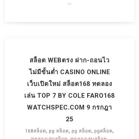
…
สล็อต WEBตรง ฝาก-ถอนไว
ไม่มีขั้นต่ำ CASINO ONLINE
เว็บเปิดใหม่ สล็อต168 ทดลอง
เล่น TOP 7 BY COLE FARO168
WATCHSPEC.COM 9 กรกฎา
25
168สล็อต
,
pg สล็อต
,
pg สล็อต
,
pgสล็อต
,
ทดลองเล่นสล็อต
,
ทดลองเล่นสล็อต
,