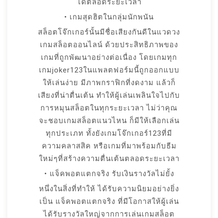
ได้ตลอดระยะเวลา
• เกมสุดฮิตในกลุ่มนักพนัน
สล็อตโจ๊กเกอร์นั้นมีชื่อเสียงกันดีในแวดวง
เกมสล็อตออนไลน์ ด้วยประสิทธิภาพของ
เกมที่ถูกพัฒนาอย่างต่อเนื่อง โดยเกมทุก
เกมjoker123ในแพลตฟอร์มนี้ถูกออกแบบ
ให้เล่นง่าย มีภาพกราฟิกที่งดงาม แล้วก็
เสียงที่น่าตื่นเต้น ทำให้ผู้เล่นเพลินใจไปกับ
การหมุนสล็อตในทุกระยะเวลา ไม่ว่าคุณ
จะชอบเกมสล็อตแนวไหน ก็มีให้เลือกเล่น
ทุกประเภท ทั้งยังเกมโจ๊กเกอร์123ที่มี
ความคลาสสิค หรือเกมที่มาพร้อมกับธีม
ใหม่ๆที่สร้างความตื่นเต้นตลอดระยะเวลา
• แจ็คพอตแตกจริง รับเงินรางวัลไม่ยั้ง
หนึ่งในสิ่งที่ทำให้ ได้รับความนิยมอย่างยิ่ง
เป็น แจ็คพอตแตกจริง ที่มีโอกาสให้ผู้เล่น
ได้รับรางวัลใหญ่จากการเล่นเกมสล็อต