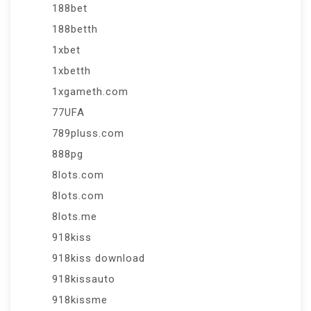
188bet
188betth
1xbet
1xbetth
1xgameth.com
77UFA
789pluss.com
888pg
8lots.com
8lots.com
8lots.me
918kiss
918kiss download
918kissauto
918kissme