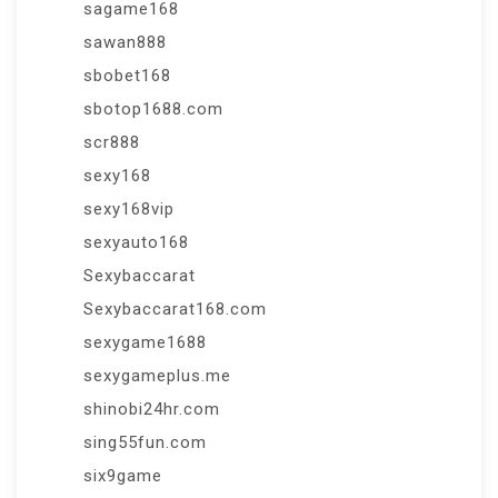
sagame168
sawan888
sbobet168
sbotop1688.com
scr888
sexy168
sexy168vip
sexyauto168
Sexybaccarat
Sexybaccarat168.com
sexygame1688
sexygameplus.me
shinobi24hr.com
sing55fun.com
six9game