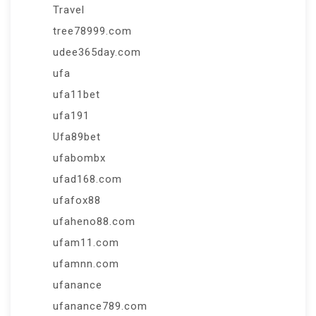
Travel
tree78999.com
udee365day.com
ufa
ufa11bet
ufa191
Ufa89bet
ufabombx
ufad168.com
ufafox88
ufaheno88.com
ufam11.com
ufamnn.com
ufanance
ufanance789.com