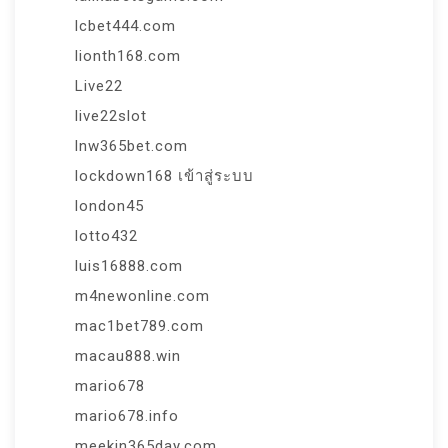
lcbet444.com
lionth168.com
Live22
live22slot
lnw365bet.com
lockdown168 เข้าสู่ระบบ
london45
lotto432
luis16888.com
m4newonline.com
mac1bet789.com
macau888.win
mario678
mario678.info
meekin365day.com