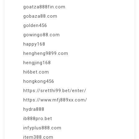
goatza888fin.com
gobaza88.com
golden456
gowingo88.com
happy168
hengheng9899.com
hengjing168
hi6bet.com
hongkong456
https://sretthi99.bet/enter/
https://www.mfj889xx.com/
hydra888
ib888pro.bet
infyplus888.com
item388.com