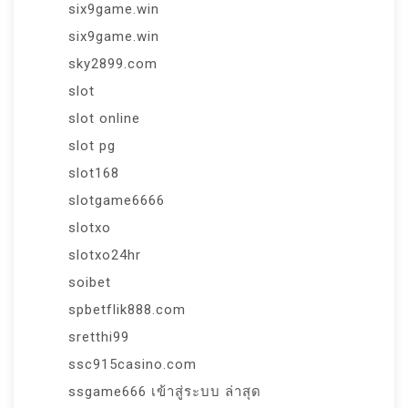
six9game.win
six9game.win
sky2899.com
slot
slot online
slot pg
slot168
slotgame6666
slotxo
slotxo24hr
soibet
spbetflik888.com
sretthi99
ssc915casino.com
ssgame666 เข้าสู่ระบบ ล่าสุด