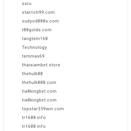
ssru
starrich99.com
sudyod888s.com
t88golds.com
tangtem168
Technology
temmax69
thaisiambet.store
thehulk88
thehulk888.com
tia8kingbet.com
tia8kingbet.com
topstar359win.com
tr1688.info
tr1688.info