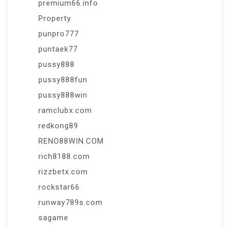
premium66.info
Property
punpro777
puntaek77
pussy888
pussy888fun
pussy888win
ramclubx.com
redkong89
RENO88WIN.COM
rich8188.com
rizzbetx.com
rockstar66
runway789s.com
sagame