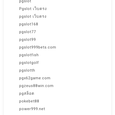
pgslot
Pgslot เว็บตรง
pgslot เว็บตรง
pgslot168
pgslot77
pgslot99
pgslot999bets.com
pgslotfish
pgslotgolf
pgslotth
pgx62game.com
pgzeus88win.com
pgสล็อต
pokebet88
power999.net