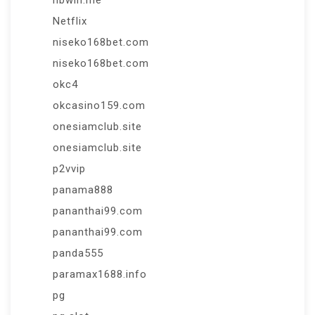
nbwin.me
Netflix
niseko168bet.com
niseko168bet.com
okc4
okcasino159.com
onesiamclub.site
onesiamclub.site
p2vvip
panama888
pananthai99.com
pananthai99.com
panda555
paramax1688.info
pg